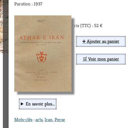
Parution : 1937
Prix (TTC) : 52 €
➕ Ajouter au panier
🛒 Voir mon panier
En savoir plus...
Mots-clés
:
arts
,
Iran
,
Perse