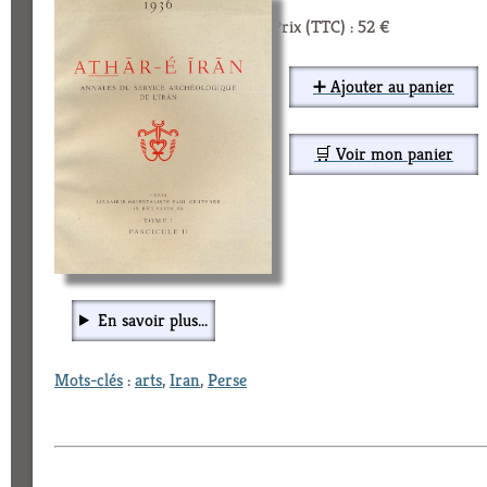
Prix (TTC) : 52 €
➕ Ajouter au panier
🛒 Voir mon panier
En savoir plus...
Mots-clés
:
arts
,
Iran
,
Perse