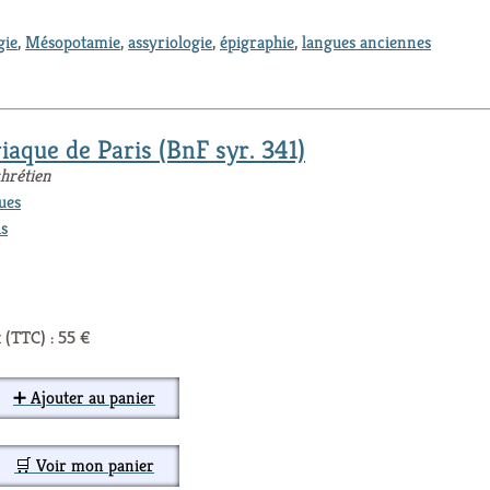
gie
,
Mésopotamie
,
assyriologie
,
épigraphie
,
langues anciennes
riaque de Paris (BnF syr. 341)
chrétien
ues
s
 (TTC) : 55 €
➕ Ajouter au panier
🛒 Voir mon panier