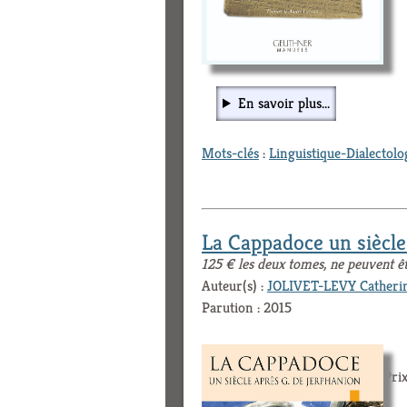
En savoir plus...
Mots-clés
:
Linguistique-Dialectolo
La Cappadoce un siècl
125 € les deux tomes, ne peuvent ê
Auteur(s) :
JOLIVET-LEVY Catheri
Parution : 2015
Prix