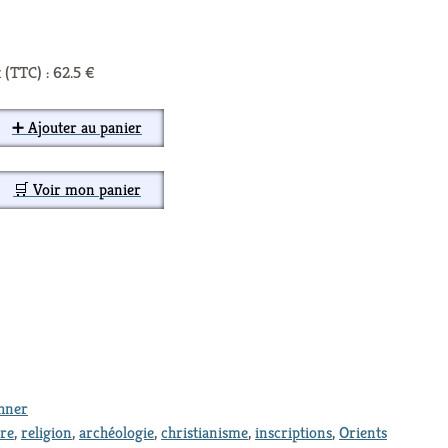
 (TTC) : 62.5 €
➕ Ajouter au panier
🛒 Voir mon panier
thner
ure
,
religion
,
archéologie
,
christianisme
,
inscriptions
,
Orients