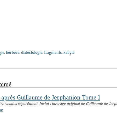
gie
,
berbère
,
dialectologie
,
fragments
,
kabyle
 aimé
e après Guillaume de Jerphanion Tome 1
tre vendus séparément. Inclut l'ouvrage original de Guillaume de Jer
ne