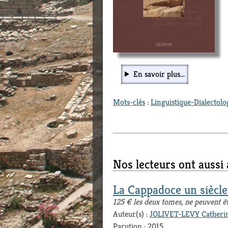
En savoir plus...
Mots-clés
:
Linguistique-Dialectolo
Nos lecteurs ont aussi
La Cappadoce un siècl
125 € les deux tomes, ne peuvent ê
Auteur(s) :
JOLIVET-LEVY Catheri
Parution : 2015