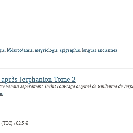
gie
,
Mésopotamie
,
assyriologie
,
épigraphie
,
langues anciennes
e après Jerphanion Tome 2
tre vendus séparément. Inclut l'ouvrage original de Guillaume de Jer
ne
 (TTC) : 62.5 €