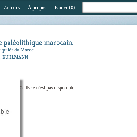
Auteurs
À propos
Panier (
0
)
e paléolithique marocain.
tiquités du Maroc
d
,
RUHLMANN
Ce livre n'est pas disponible