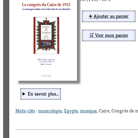
➕ Ajouter au panier
🛒 Voir mon panier
En savoir plus...
Mots-clés
:
musicologie
,
Egypte
,
musique
, Caire, Congrès de