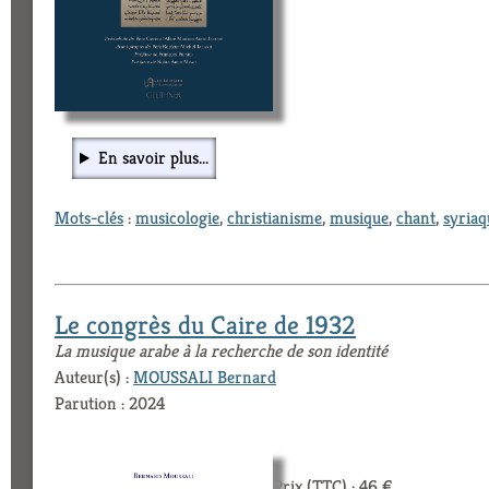
En savoir plus...
Mots-clés
:
musicologie
,
christianisme
,
musique
,
chant
,
syriaq
Le congrès du Caire de 1932
La musique arabe à la recherche de son identité
Auteur(s) :
MOUSSALI Bernard
Parution : 2024
Prix (TTC) : 46 €