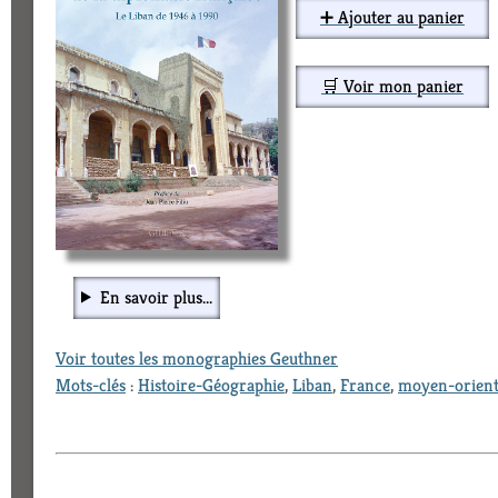
➕ Ajouter au panier
🛒 Voir mon panier
En savoir plus...
Voir toutes les monographies Geuthner
Mots-clés
:
Histoire-Géographie
,
Liban
,
France
,
moyen-orien