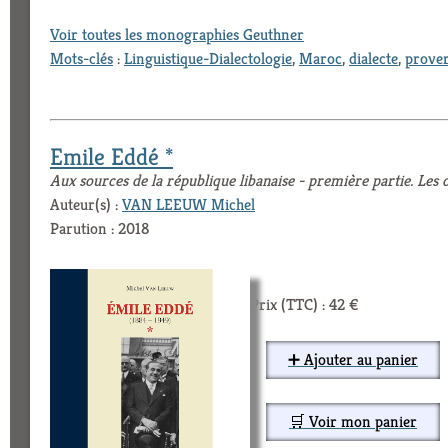
Voir toutes les monographies Geuthner
Mots-clés
:
Linguistique-Dialectologie
,
Maroc
,
dialecte
,
prove
Emile Eddé *
Aux sources de la république libanaise - première partie. Le
Auteur(s) :
VAN LEEUW Michel
Parution : 2018
Prix (TTC) : 42 €
➕ Ajouter au panier
🛒 Voir mon panier