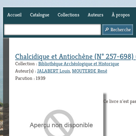
Accueil
Catalogue
Collections
Auteurs
À propos
Panier (
0
)
Chalcidique et Antiochène (N° 257-698) 
Collection :
Bibliothèque Archéologique et Historique
Auteur(s) :
JALABERT Louis
,
MOUTERDE René
Parution : 1939
Ce livre n'est pa