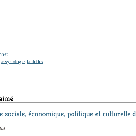
thner
,
assyriologie
,
tablettes
 aimé
re sociale, économique, politique et culturelle
593