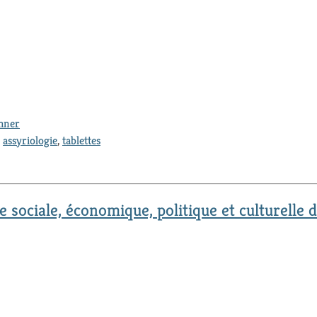
thner
,
assyriologie
,
tablettes
re sociale, économique, politique et culturelle