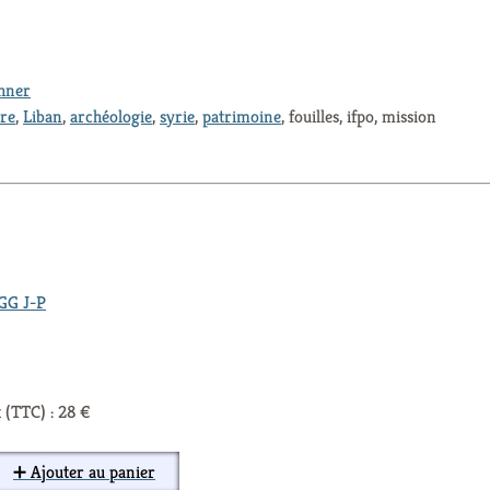
thner
ure
,
Liban
,
archéologie
,
syrie
,
patrimoine
, fouilles, ifpo, mission
G J-P
 (TTC) : 28 €
➕ Ajouter au panier