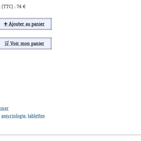
 (TTC) : 74 €
➕ Ajouter au panier
🛒 Voir mon panier
thner
,
assyriologie
,
tablettes