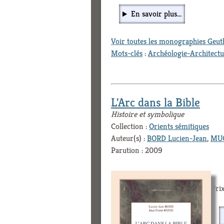
En savoir plus...
Voir toutes les monographies Geu
Mots-clés
:
Archéologie-Architect
L'Arc dans la Bible
Histoire et symbolique
Collection :
Orients sémitiques
Auteur(s) :
BORD Lucien-Jean
,
MUG
Parution : 2009
Prix