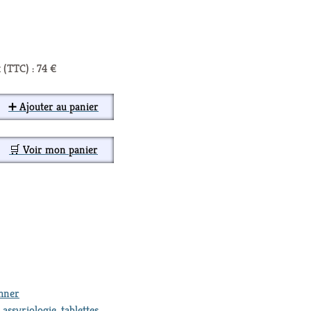
 (TTC) : 74 €
➕ Ajouter au panier
🛒 Voir mon panier
thner
,
assyriologie
,
tablettes