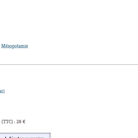
,
Mésopotamie
ari
 (TTC) : 28 €