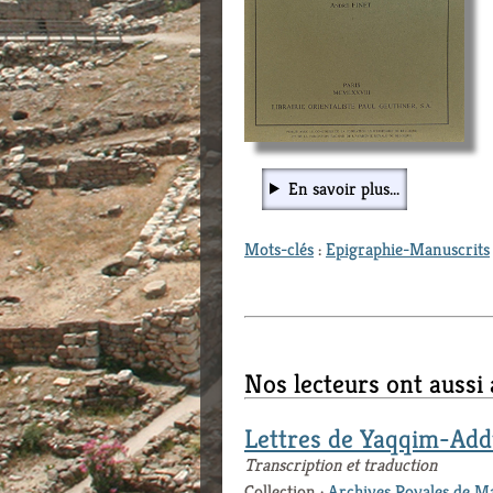
En savoir plus...
Mots-clés
:
Epigraphie-Manuscrits
Nos lecteurs ont aussi
Lettres de Yaqqim-Ad
Transcription et traduction
Collection :
Archives Royales de M