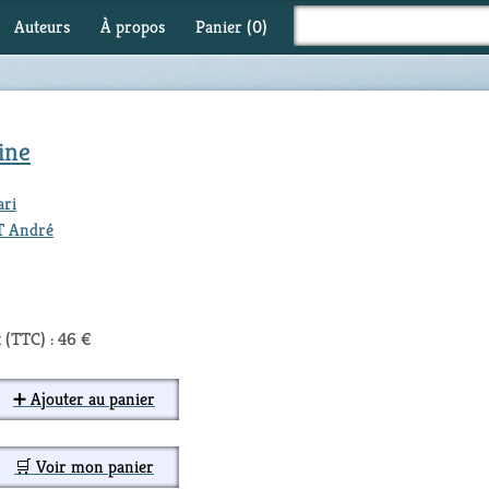
Auteurs
À propos
Panier (
0
)
ine
ari
T André
 (TTC) : 46 €
➕ Ajouter au panier
🛒 Voir mon panier