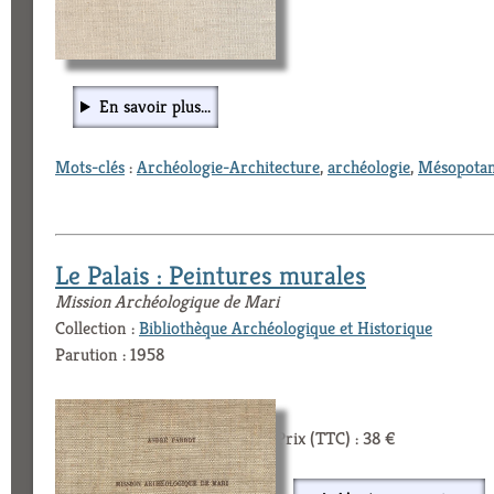
En savoir plus...
Mots-clés
:
Archéologie-Architecture
,
archéologie
,
Mésopota
Le Palais : Peintures murales
Mission Archéologique de Mari
Collection :
Bibliothèque Archéologique et Historique
Parution : 1958
Prix (TTC) : 38 €