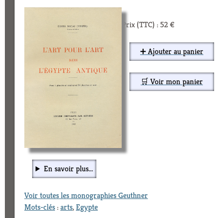
Prix (TTC) : 52 €
➕ Ajouter au panier
🛒 Voir mon panier
En savoir plus...
Voir toutes les monographies Geuthner
Mots-clés
:
arts
,
Egypte