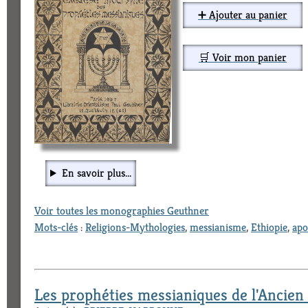
➕ Ajouter au panier
🛒 Voir mon panier
En savoir plus...
Voir toutes les monographies Geuthner
Mots-clés
:
Religions-Mythologies
,
messianisme
,
Ethiopie
,
apo
Les prophéties messianiques de l'Ancien 