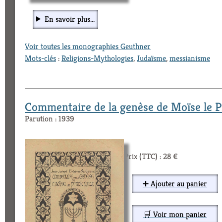
En savoir plus...
Voir toutes les monographies Geuthner
Mots-clés
:
Religions-Mythologies
,
Judaïsme
,
messianisme
Commentaire de la genèse de Moïse le P
Parution : 1939
Prix (TTC) : 28 €
➕ Ajouter au panier
🛒 Voir mon panier