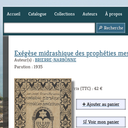
Accueil
Catalogue
Collections
Auteurs
À propos
Panier (
0
)
Exégèse midrashique des prophéties mes
Auteur(s) :
BRIERRE-NARBONNE
Parution : 1935
Prix (TTC) : 42 €
➕ Ajouter au panier
🛒 Voir mon panier