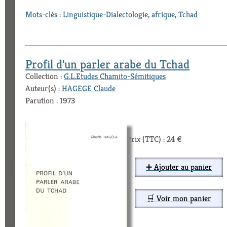
Mots-clés
:
Linguistique-Dialectologie
,
afrique
,
Tchad
Profil d'un parler arabe du Tchad
Collection :
G.L.Etudes Chamito-Sémitiques
Auteur(s) :
HAGEGE Claude
Parution : 1973
Prix (TTC) : 24 €
➕ Ajouter au panier
🛒 Voir mon panier