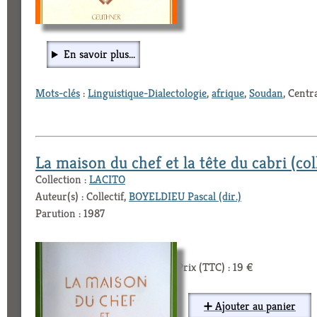
En savoir plus...
Mots-clés
:
Linguistique-Dialectologie
,
afrique
,
Soudan
, Centr
La maison du chef et la tête du cabri (coll
Collection :
LACITO
Auteur(s) : Collectif,
BOYELDIEU Pascal (dir.)
Parution : 1987
Prix (TTC) : 19 €
➕ Ajouter au panier