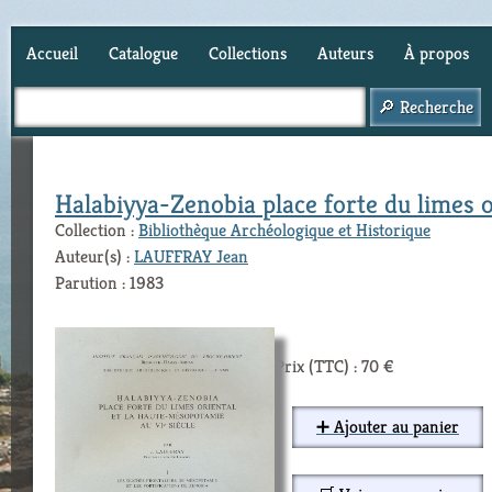
Accueil
Catalogue
Collections
Auteurs
À propos
Panier (
0
)
Halabiyya-Zenobia place forte du limes o
Collection :
Bibliothèque Archéologique et Historique
Auteur(s) :
LAUFFRAY Jean
Parution : 1983
Prix (TTC) : 70 €
➕ Ajouter au panier