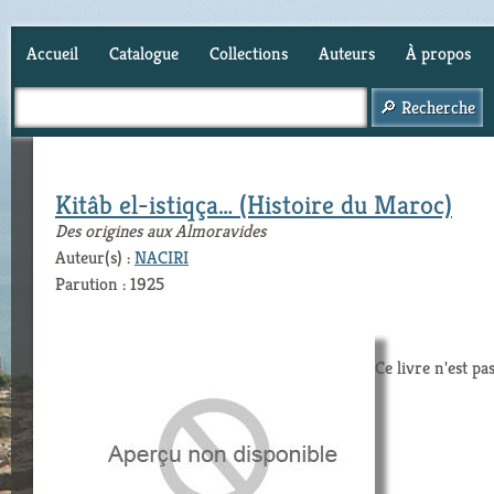
Accueil
Catalogue
Collections
Auteurs
À propos
Panier (
0
)
Kitâb el-istiqça… (Histoire du Maroc)
Des origines aux Almoravides
Auteur(s) :
NACIRI
Parution : 1925
Ce livre n'est pa