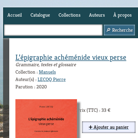
Accueil
Catalogue
Collections
Auteurs
À propos
Panier (
0
)
L’épigraphie achéménide vieux perse
Grammaire, textes et glossaire
Collection :
Manuels
Auteur(s) :
LECOQ Pierre
Parution : 2020
Prix (TTC) : 33 €
➕ Ajouter au panier