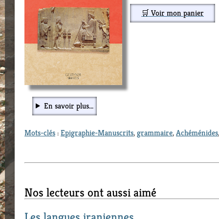
🛒 Voir mon panier
En savoir plus...
Mots-clés
:
Epigraphie-Manuscrits
,
grammaire
,
Achéménides
Nos lecteurs ont aussi aimé
Les langues iraniennes