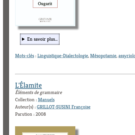
En savoir plus...
Mots-clés
:
Linguistique-Dialectologie
,
Mésopotamie
,
assyriol
L'Élamite
Éléments de grammaire
Collection :
Manuels
Auteur(s) :
GRILLOT-SUSINI Françoise
Parution : 2008