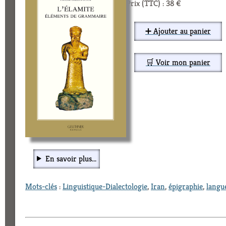
Prix (TTC) : 38 €
➕ Ajouter au panier
🛒 Voir mon panier
En savoir plus...
Mots-clés
:
Linguistique-Dialectologie
,
Iran
,
épigraphie
,
langu