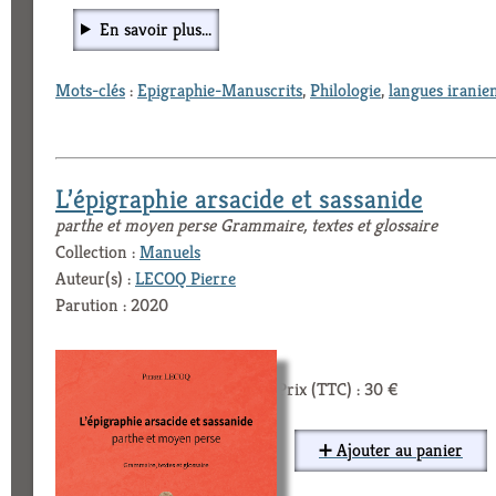
En savoir plus...
Mots-clés
:
Epigraphie-Manuscrits
,
Philologie
,
langues iranie
L’épigraphie arsacide et sassanide
parthe et moyen perse Grammaire, textes et glossaire
Collection :
Manuels
Auteur(s) :
LECOQ Pierre
Parution : 2020
Prix (TTC) : 30 €
➕ Ajouter au panier