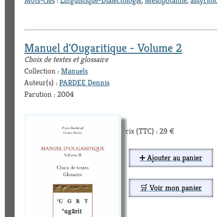
Mots-clés
:
Linguistique-Dialectologie
,
Mésopotamie
,
assyriol
Manuel d'Ougaritique - Volume 2
Choix de textes et glossaire
Collection :
Manuels
Auteur(s) :
PARDEE Dennis
Parution : 2004
Prix (TTC) : 29 €
➕ Ajouter au panier
🛒 Voir mon panier