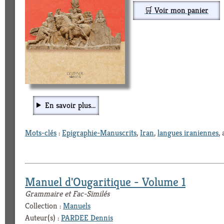
🛒 Voir mon panier
En savoir plus...
Mots-clés
:
Epigraphie-Manuscrits
,
Iran
,
langues iraniennes
,
Manuel d'Ougaritique - Volume 1
Grammaire et Fac-Similés
Collection :
Manuels
Auteur(s) :
PARDEE Dennis