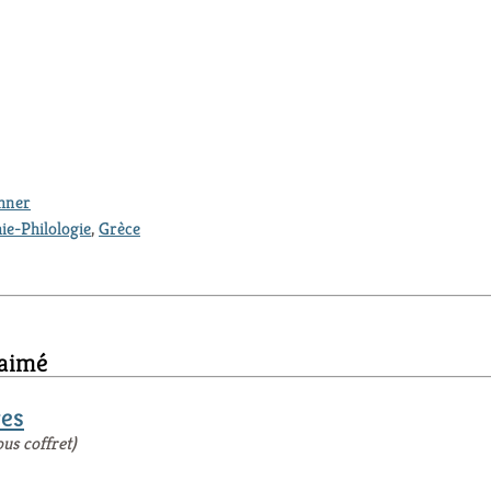
thner
ie-Philologie
,
Grèce
 aimé
res
ous coffret)