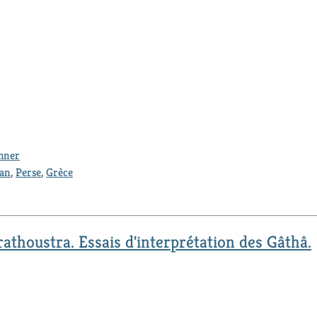
thner
ran
,
Perse
,
Grèce
athoustra. Essais d'interprétation des Gâthâ.