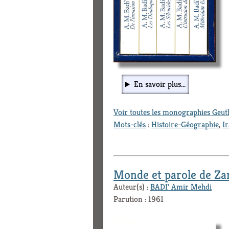
En savoir plus...
Voir toutes les monographies Geu
Mots-clés
:
Histoire-Géographie
,
I
Monde et parole de Zar
Auteur(s) :
BADI' Amir Mehdi
Parution : 1961