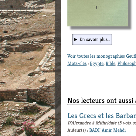
En savoir plus...
Voir toutes les monographies Geu
Mots-clés
:
Egypte
,
Bible
,
Philosoph
Nos lecteurs ont aussi
Les Grecs et les Barba
D'Alexandre à Mithridate (5 vols. s
Auteur(s) :
BADI' Amir Mehdi