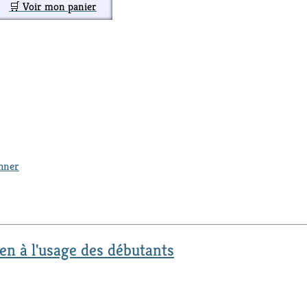
🛒 Voir mon panier
thner
en à l'usage des débutants