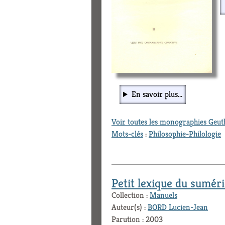
En savoir plus...
Voir toutes les monographies Geu
Mots-clés
:
Philosophie-Philologie
Petit lexique du suméri
Collection :
Manuels
Auteur(s) :
BORD Lucien-Jean
Parution : 2003