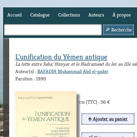
Accueil
Catalogue
Collections
Auteurs
À propos
Panier (
0
)
L'unification du Yémen antique
La lutte entre Saba', Himyar et le Hadramawt du Ier au IIIe siè
Auteur(s) :
BAFAQIH Muhammad Abd el-qader
Parution : 1990
Prix (TTC) : 56 €
➕ Ajouter au panier