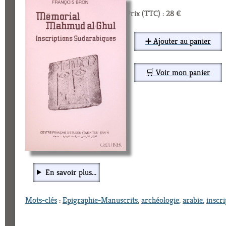
Prix (TTC) : 28 €
➕ Ajouter au panier
🛒 Voir mon panier
En savoir plus...
Mots-clés
:
Epigraphie-Manuscrits
,
archéologie
,
arabie
,
inscri