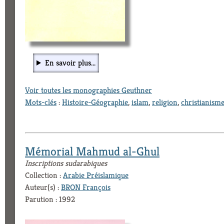
En savoir plus...
Voir toutes les monographies Geuthner
Mots-clés
:
Histoire-Géographie
,
islam
,
religion
,
christianism
Mémorial Mahmud al-Ghul
Inscriptions sudarabiques
Collection :
Arabie Préislamique
Auteur(s) :
BRON François
Parution : 1992