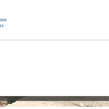
thner
ure