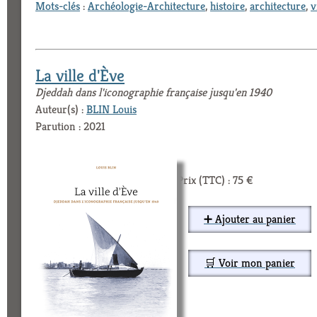
Mots-clés
:
Archéologie-Architecture
,
histoire
,
architecture
,
v
La ville d'Ève
Djeddah dans l'iconographie française jusqu'en 1940
Auteur(s) :
BLIN Louis
Parution : 2021
Prix (TTC) : 75 €
➕ Ajouter au panier
🛒 Voir mon panier