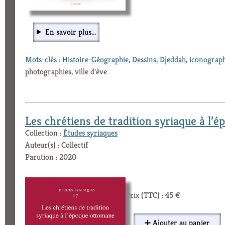
En savoir plus...
Mots-clés
:
Histoire-Géographie
,
Dessins
,
Djeddah
,
iconograph
photographies, ville d'ève
Les chrétiens de tradition syriaque à l’
Collection :
Études syriaques
Auteur(s) : Collectif
Parution : 2020
Prix (TTC) : 45 €
➕ Ajouter au panier