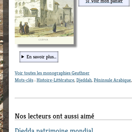
🛒 Voir mon panier
En savoir plus...
Voir toutes les monographies Geuthner
Mots-clés
:
Histoire-Littérature
,
Djeddah
,
Péninsule Arabique
Nos lecteurs ont aussi aimé
Djedda patrimoine mondial