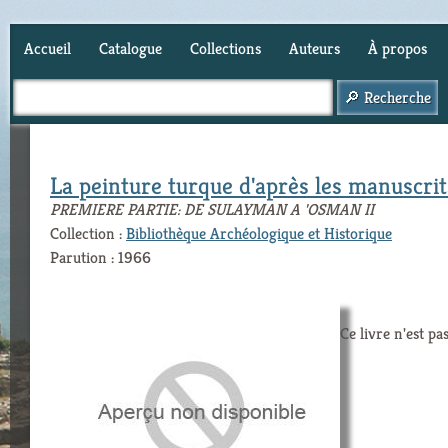
Accueil
Catalogue
Collections
Auteurs
À propos
Panier (
0
)
La peinture turque d'après les manuscrits 
PREMIERE PARTIE: DE SULAYMAN A 'OSMAN II
Collection :
Bibliothèque Archéologique et Historique
Parution : 1966
Ce livre n'est pa