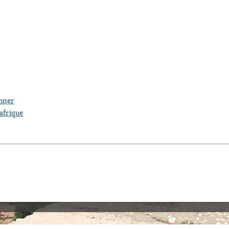
thner
afrique