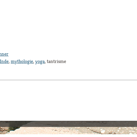
thner
Inde
,
mythologie
,
yoga
, tantrisme