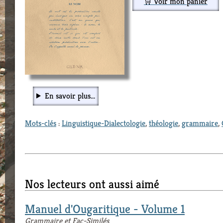
🛒 Voir mon panier
En savoir plus...
Mots-clés
:
Linguistique-Dialectologie
,
théologie
,
grammaire
,
Nos lecteurs ont aussi aimé
Manuel d'Ougaritique - Volume 1
Grammaire et Fac-Similés