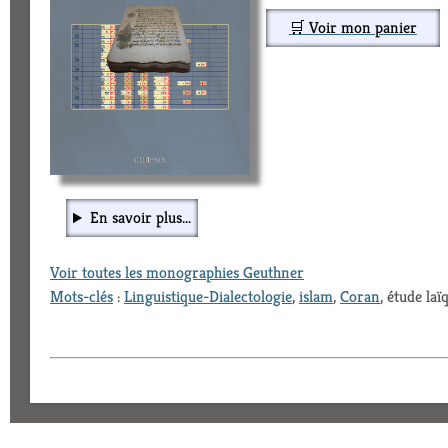
🛒 Voir mon panier
En savoir plus...
Voir toutes les monographies Geuthner
Mots-clés
:
Linguistique-Dialectologie
,
islam
,
Coran
, étude laï