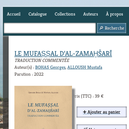
Accueil
Catalogue
Collections
Auteurs
À propos
Panier (
0
)
LE MUFAṢṢAL D’AL-ZAMAḪŠARĪ
TRADUCTION COMMENTÉE
Auteur(s) :
BOHAS Georges
,
ALLOUSH Mustafa
Parution : 2022
Prix (TTC) : 39 €
➕ Ajouter au panier