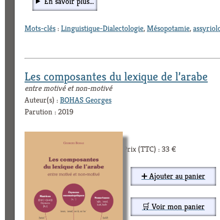
En savoir plus...
Mots-clés
:
Linguistique-Dialectologie
,
Mésopotamie
,
assyriol
Les composantes du lexique de l’arabe
entre motivé et non-motivé
Auteur(s) :
BOHAS Georges
Parution : 2019
Prix (TTC) : 33 €
➕ Ajouter au panier
🛒 Voir mon panier