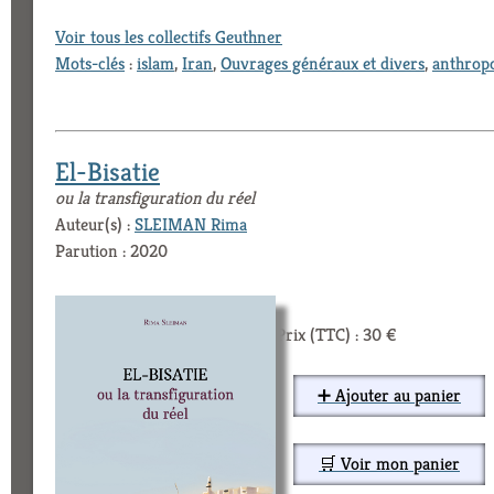
Voir tous les collectifs Geuthner
Mots-clés
:
islam
,
Iran
,
Ouvrages généraux et divers
,
anthropo
El-Bisatie
ou la transfiguration du réel
Auteur(s) :
SLEIMAN Rima
Parution : 2020
Prix (TTC) : 30 €
➕ Ajouter au panier
🛒 Voir mon panier