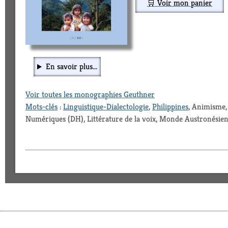
🛒 Voir mon panier
En savoir plus...
Voir toutes les monographies Geuthner
Mots-clés
:
Linguistique-Dialectologie
,
Philippines
, Animisme,
Numériques (DH), Littérature de la voix, Monde Austronésie