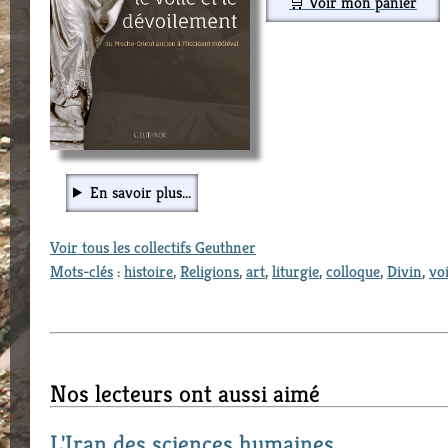
🛒 Voir mon panier
En savoir plus...
Voir tous les collectifs Geuthner
Mots-clés
:
histoire
,
Religions
,
art
,
liturgie
,
colloque
,
Divin
,
voi
Nos lecteurs ont aussi aimé
L'Iran des sciences humaines