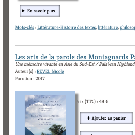
En savoir plus...
Mots-clés
:
Littérature-Histoire des textes
,
littérature
,
philoso
Les arts de la parole des Montagnards P
Une mémoire vivante en Asie du Sud-Est / Pala’wan Highland
Auteur(s) :
REVEL Nicole
Parution : 2017
Prix (TTC) : 49 €
➕ Ajouter au panier