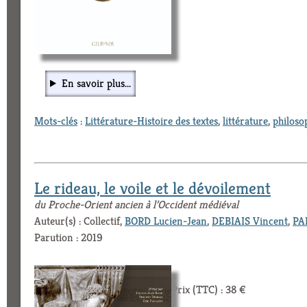
En savoir plus...
Mots-clés
:
Littérature-Histoire des textes
,
littérature
,
philoso
Le rideau, le voile et le dévoilement
du Proche-Orient ancien à l’Occident médiéval
Auteur(s) : Collectif,
BORD Lucien-Jean
,
DEBIAIS Vincent
,
PA
Parution : 2019
Prix (TTC) : 38 €