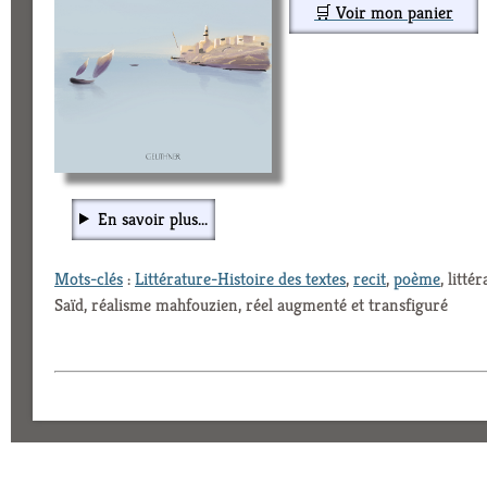
🛒 Voir mon panier
En savoir plus...
Mots-clés
:
Littérature-Histoire des textes
,
recit
,
poème
, litt
Saïd, réalisme mahfouzien, réel augmenté et transfiguré