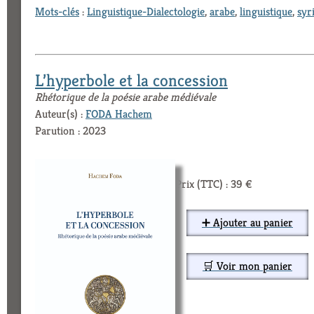
Mots-clés
:
Linguistique-Dialectologie
,
arabe
,
linguistique
,
syr
L’hyperbole et la concession
Rhétorique de la poésie arabe médiévale
Auteur(s) :
FODA Hachem
Parution : 2023
Prix (TTC) : 39 €
➕ Ajouter au panier
🛒 Voir mon panier