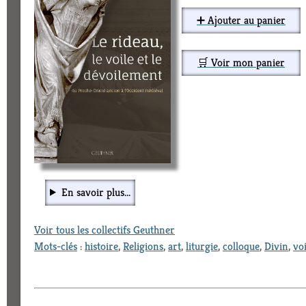
➕ Ajouter au panier
🛒 Voir mon panier
En savoir plus...
Voir tous les collectifs Geuthner
Mots-clés
:
histoire
,
Religions
,
art
,
liturgie
,
colloque
,
Divin
,
voi