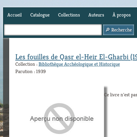
Accueil
Catalogue
Collections
Auteurs
À propos
Panier (
0
)
Les fouilles de Qasr el-Heir El-Gharbi (
Collection :
Bibliothèque Archéologique et Historique
Parution : 1939
Ce livre n'est pa