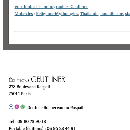
Voir toutes les monographies Geuthner
Mots-clés
:
Religions-Mythologies
,
Thailande
,
bouddhisme
,
st
278 Boulevard Raspail
75014 Paris
Denfert-Rochereau ou Raspail
Tél : 09 80 73 90 18
Portable (éditions) : 06 95 28 44 91