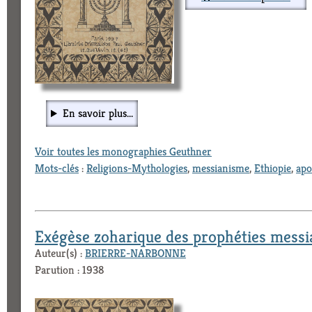
En savoir plus...
Voir toutes les monographies Geuthner
Mots-clés
:
Religions-Mythologies
,
messianisme
,
Ethiopie
,
apo
Exégèse zoharique des prophéties messi
Auteur(s) :
BRIERRE-NARBONNE
Parution : 1938