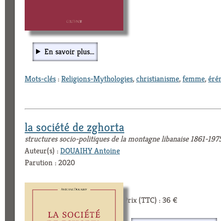
En savoir plus...
Mots-clés
:
Religions-Mythologies
,
christianisme
,
femme
,
éré
la société de zghorta
structures socio-politiques de la montagne libanaise 1861-197
Auteur(s) :
DOUAIHY Antoine
Parution : 2020
Prix (TTC) : 36 €