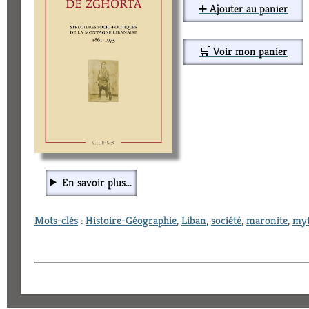
➕ Ajouter au panier
🛒 Voir mon panier
En savoir plus...
Mots-clés
:
Histoire-Géographie
,
Liban
,
société
,
maronite
,
my