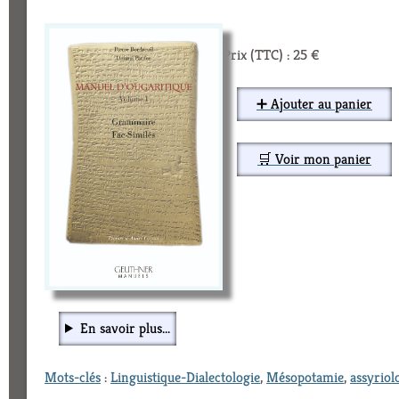
Prix (TTC) : 25 €
➕ Ajouter au panier
🛒 Voir mon panier
En savoir plus...
Mots-clés
:
Linguistique-Dialectologie
,
Mésopotamie
,
assyriol