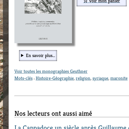
🛒 Voir mon panier
En savoir plus...
Voir toutes les monographies Geuthner
Mots-clés
:
Histoire-Géographie
,
religion
,
syriaque
,
maronite
Nos lecteurs ont aussi aimé
La Cappadoce un siècle après Guillaume