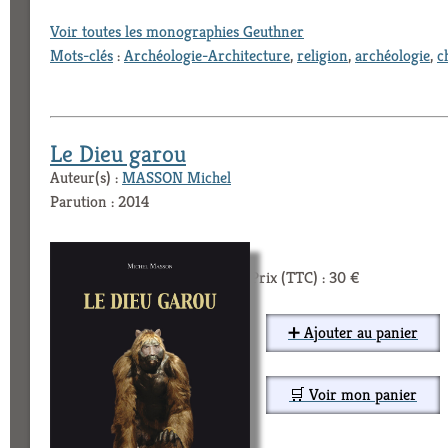
Voir toutes les monographies Geuthner
Mots-clés
:
Archéologie-Architecture
,
religion
,
archéologie
,
c
Le Dieu garou
Auteur(s) :
MASSON Michel
Parution : 2014
Prix (TTC) : 30 €
➕ Ajouter au panier
🛒 Voir mon panier