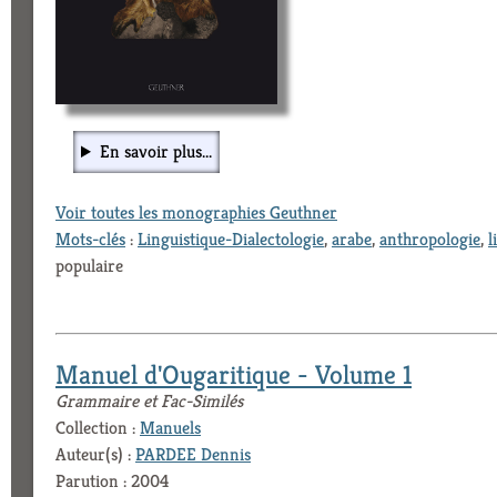
En savoir plus...
Voir toutes les monographies Geuthner
Mots-clés
:
Linguistique-Dialectologie
,
arabe
,
anthropologie
,
l
populaire
Manuel d'Ougaritique - Volume 1
Grammaire et Fac-Similés
Collection :
Manuels
Auteur(s) :
PARDEE Dennis
Parution : 2004