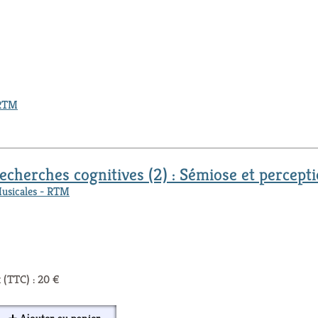
RTM
cherches cognitives (2) : Sémiose et percept
Musicales - RTM
 (TTC) : 20 €