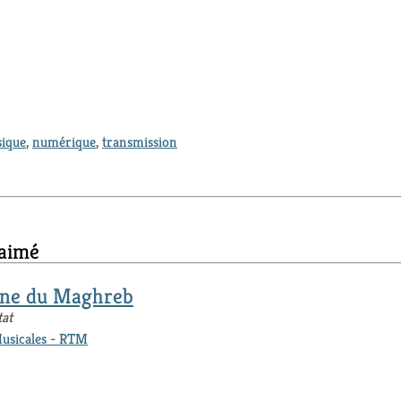
ique
,
numérique
,
transmission
 aimé
one du Maghreb
at
Musicales - RTM