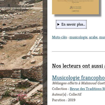
En savoir plus...
Mots-clés
:
musicologie
,
arabe
,
mus
Nos lecteurs ont aussi
Musicologie francoph
Mélanges offerts à Mahmoud Guett
Collection :
Revue des Traditions 
Auteur(s) : Collectif
Parution : 2019