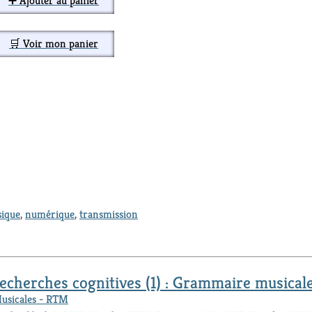
➕ Ajouter au panier
🛒 Voir mon panier
ique
,
numérique
,
transmission
cherches cognitives (1) : Grammaire musical
Musicales - RTM