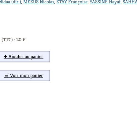
daa (dir.)
,
MEEUS Nicolas
,
ETAY Françoise
,
YASSINE Hayaf
,
SAHHA
 (TTC) : 20 €
➕ Ajouter au panier
🛒 Voir mon panier