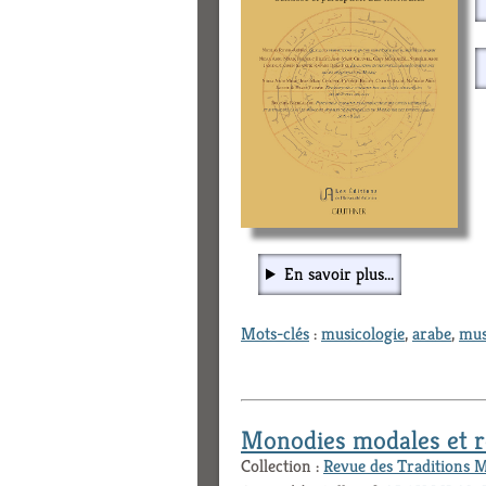
En savoir plus...
Mots-clés
:
musicologie
,
arabe
,
mus
Monodies modales et re
Collection :
Revue des Traditions 