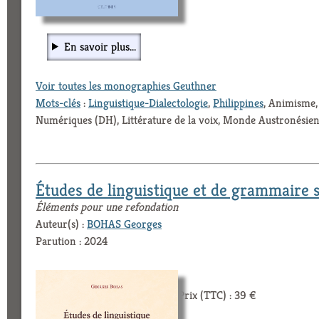
En savoir plus...
Voir toutes les monographies Geuthner
Mots-clés
:
Linguistique-Dialectologie
,
Philippines
, Animisme,
Numériques (DH), Littérature de la voix, Monde Austronésie
Études de linguistique et de grammaire 
Éléments pour une refondation
Auteur(s) :
BOHAS Georges
Parution : 2024
Prix (TTC) : 39 €