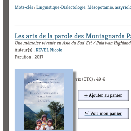
Mots-clés
:
Linguistique-Dialectologie
,
Mésopotamie
,
assyriol
Les arts de la parole des Montagnards P
Une mémoire vivante en Asie du Sud-Est / Pala’wan Highland
Auteur(s) :
REVEL Nicole
Parution : 2017
Prix (TTC) : 49 €
➕ Ajouter au panier
🛒 Voir mon panier