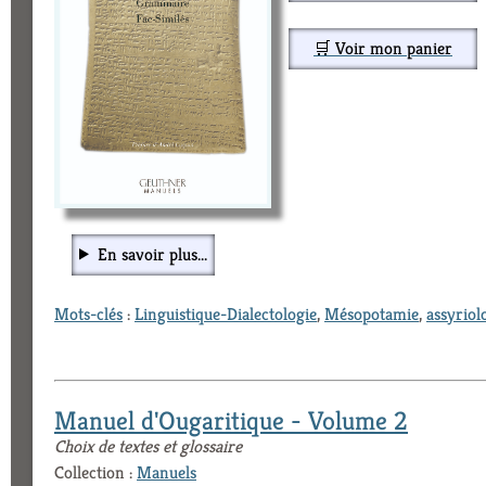
🛒 Voir mon panier
En savoir plus...
Mots-clés
:
Linguistique-Dialectologie
,
Mésopotamie
,
assyriol
Manuel d'Ougaritique - Volume 2
Choix de textes et glossaire
Collection :
Manuels