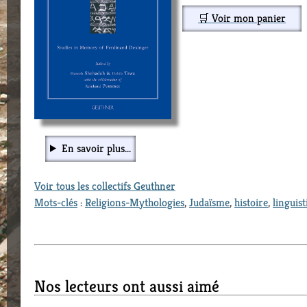
🛒 Voir mon panier
En savoir plus...
Voir tous les collectifs Geuthner
Mots-clés
:
Religions-Mythologies
,
Judaïsme
,
histoire
,
linguist
Nos lecteurs ont aussi aimé