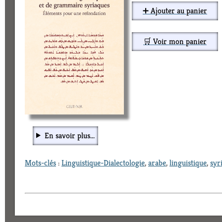
➕ Ajouter au panier
🛒 Voir mon panier
En savoir plus...
Mots-clés
:
Linguistique-Dialectologie
,
arabe
,
linguistique
,
syr