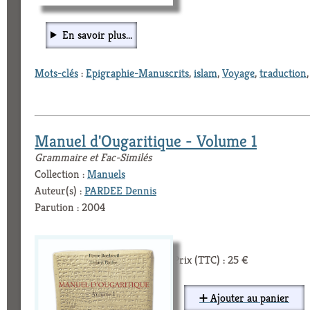
En savoir plus...
Mots-clés
:
Epigraphie-Manuscrits
,
islam
,
Voyage
,
traduction
Manuel d'Ougaritique - Volume 1
Grammaire et Fac-Similés
Collection :
Manuels
Auteur(s) :
PARDEE Dennis
Parution : 2004
Prix (TTC) : 25 €
➕ Ajouter au panier