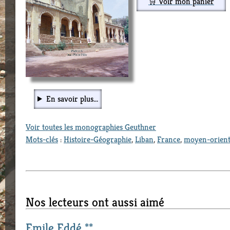
🛒 Voir mon panier
En savoir plus...
Voir toutes les monographies Geuthner
Mots-clés
:
Histoire-Géographie
,
Liban
,
France
,
moyen-orien
Nos lecteurs ont aussi aimé
Emile Eddé **