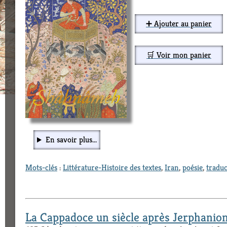
➕ Ajouter au panier
🛒 Voir mon panier
En savoir plus...
Mots-clés
:
Littérature-Histoire des textes
,
Iran
,
poésie
,
traduc
La Cappadoce un siècle après Jerphanio