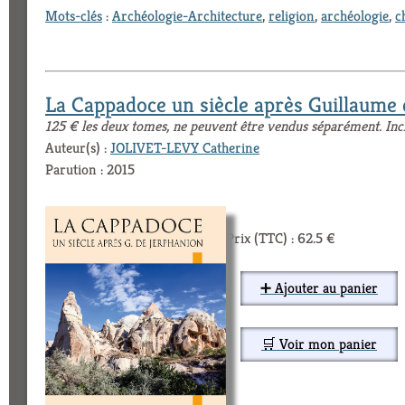
Mots-clés
:
Archéologie-Architecture
,
religion
,
archéologie
,
c
La Cappadoce un siècle après Guillaume
125 € les deux tomes, ne peuvent être vendus séparément. Inc
Auteur(s) :
JOLIVET-LEVY Catherine
Parution : 2015
Prix (TTC) : 62.5 €
➕ Ajouter au panier
🛒 Voir mon panier