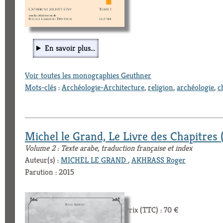
En savoir plus...
Voir toutes les monographies Geuthner
Mots-clés
:
Archéologie-Architecture
,
religion
,
archéologie
,
c
Michel le Grand, Le Livre des Chapitres (
Volume 2 : Texte arabe, traduction française et index
Auteur(s) :
MICHEL LE GRAND
,
AKHRASS Roger
Parution : 2015
Prix (TTC) : 70 €