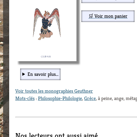
🛒 Voir mon panier
En savoir plus...
Voir toutes les monographies Geuthner
Mots-clés
:
Philosophie-Philologie
,
Grèce
, à peine, ange, mét
Nos lecteurs ont aussi aimé