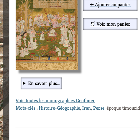
➕ Ajouter au panier
🛒 Voir mon panier
En savoir plus...
Voir toutes les monographies Geuthner
Mots-clés
:
Histoire-Géographie
,
Iran
,
Perse
, époque timourid