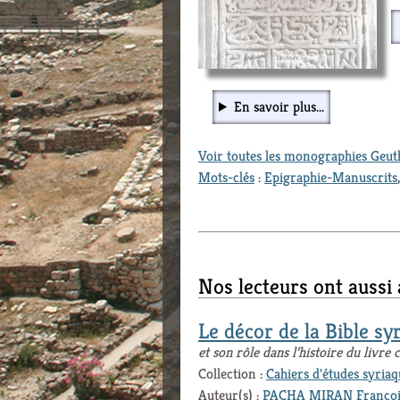
En savoir plus...
Voir toutes les monographies Geu
Mots-clés
:
Epigraphie-Manuscrits
Nos lecteurs ont aussi
Le décor de la Bible sy
et son rôle dans l’histoire du livre 
Collection :
Cahiers d'études syriaq
Auteur(s) :
PACHA MIRAN Françoi