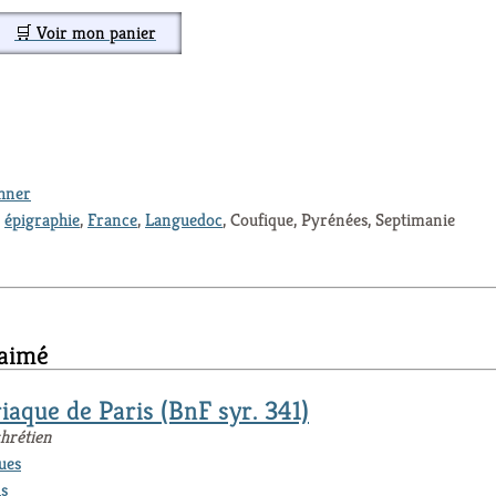
🛒 Voir mon panier
thner
,
épigraphie
,
France
,
Languedoc
, Coufique, Pyrénées, Septimanie
 aimé
riaque de Paris (BnF syr. 341)
chrétien
ues
s