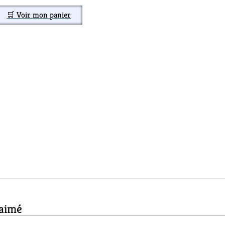
🛒 Voir mon panier
 aimé