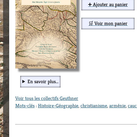
➕ Ajouter au panier
🛒 Voir mon panier
En savoir plus...
Voir tous les collectifs Geuthner
Mots-clés
:
Histoire-Géographie
,
christianisme
,
arménie
,
cauc