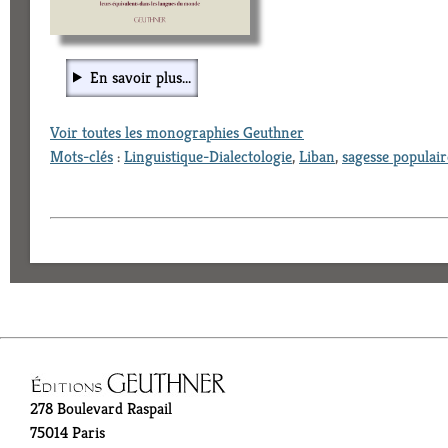
En savoir plus...
Voir toutes les monographies Geuthner
Mots-clés
:
Linguistique-Dialectologie
,
Liban
,
sagesse populair
278 Boulevard Raspail
75014 Paris