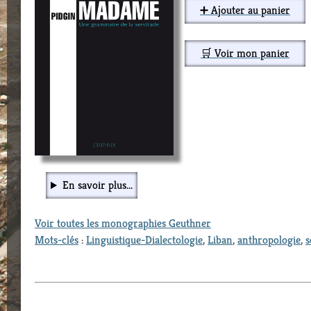
➕ Ajouter au panier
🛒 Voir mon panier
En savoir plus...
Voir toutes les monographies Geuthner
Mots-clés
:
Linguistique-Dialectologie
,
Liban
,
anthropologie
,
s