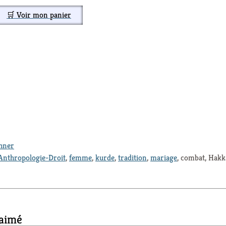
🛒 Voir mon panier
thner
Anthropologie-Droit
,
femme
,
kurde
,
tradition
,
mariage
, combat, Hakk
 aimé