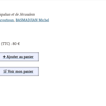
Ispahan et de Jérusalem
outioun
,
BASMADJIAN Michel
 (TTC) : 80 €
➕ Ajouter au panier
🛒 Voir mon panier