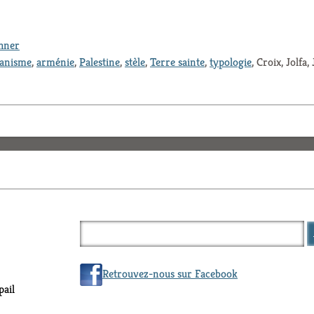
thner
ianisme
,
arménie
,
Palestine
,
stèle
,
Terre sainte
,
typologie
, Croix, Jolfa,
Retrouvez-nous sur Facebook
ail