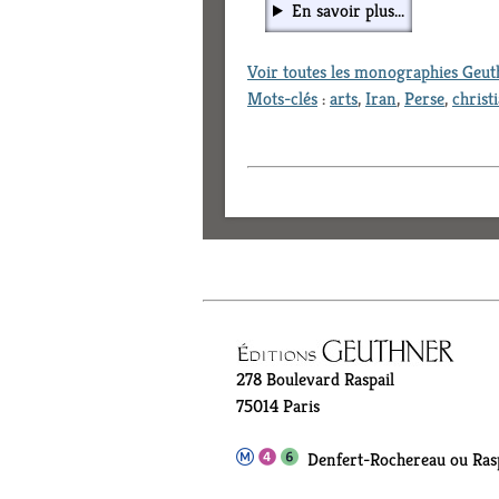
En savoir plus...
Voir toutes les monographies Geu
Mots-clés
:
arts
,
Iran
,
Perse
,
christ
278 Boulevard Raspail
75014 Paris
Denfert-Rochereau ou Rasp