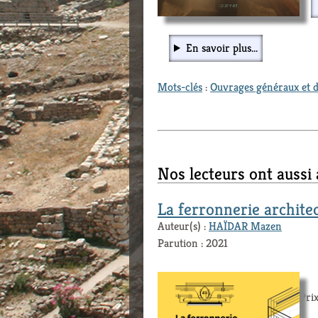
En savoir plus...
Mots-clés
:
Ouvrages généraux et d
Nos lecteurs ont aussi
La ferronnerie archite
Auteur(s) :
HAÏDAR Mazen
Parution : 2021
Prix