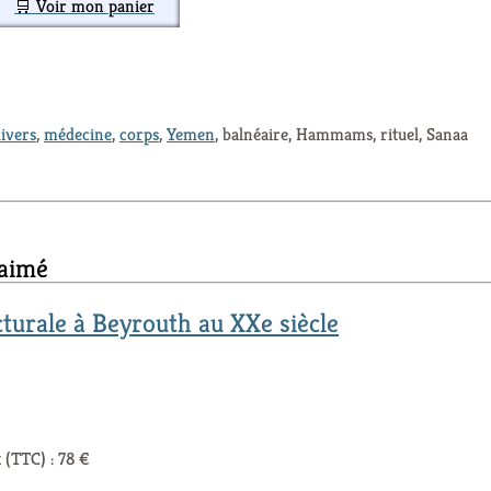
🛒 Voir mon panier
ivers
,
médecine
,
corps
,
Yemen
, balnéaire, Hammams, rituel, Sanaa
 aimé
cturale à Beyrouth au XXe siècle
 (TTC) : 78 €