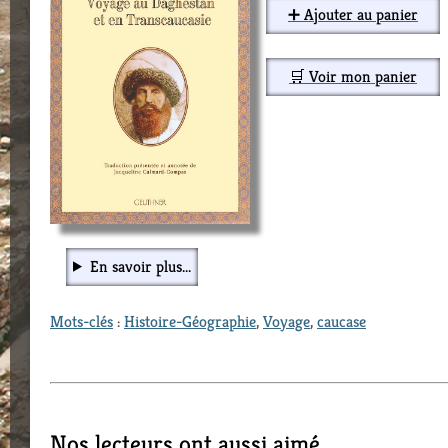
➕ Ajouter au panier
🛒 Voir mon panier
En savoir plus...
Mots-clés
:
Histoire-Géographie
,
Voyage
,
caucase
Nos lecteurs ont aussi aimé