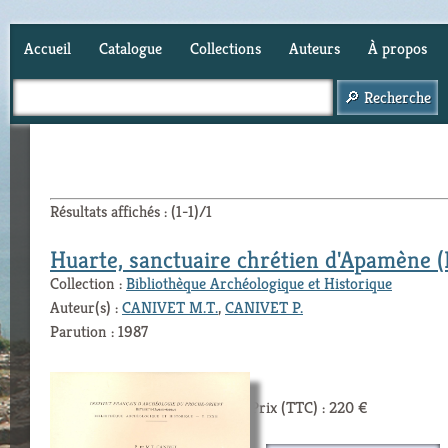
Accueil
Catalogue
Collections
Auteurs
À propos
Panier (
0
)
Résultats affichés : (1-1)/1
Huarte, sanctuaire chrétien d'Apamène 
Collection :
Bibliothèque Archéologique et Historique
Auteur(s) :
CANIVET M.T.
,
CANIVET P.
Parution : 1987
Prix (TTC) : 220 €