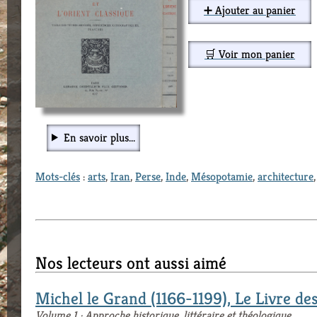
➕ Ajouter au panier
🛒 Voir mon panier
En savoir plus...
Mots-clés
:
arts
,
Iran
,
Perse
,
Inde
,
Mésopotamie
,
architecture
Nos lecteurs ont aussi aimé
Michel le Grand (1166-1199), Le Livre des
Volume 1 : Approche historique, littéraire et théologique