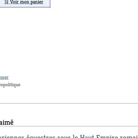
🛒 Voir mon panier
thner
éopolitique
 aimé
oriennes équestres sous le Haut Empire roma