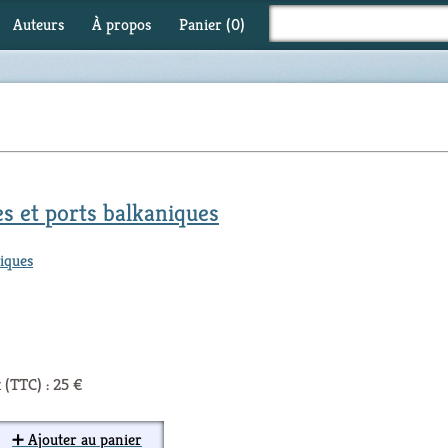
Auteurs
À propos
Panier (
0
)
es et ports balkaniques
iques
 (TTC) : 25 €
➕ Ajouter au panier