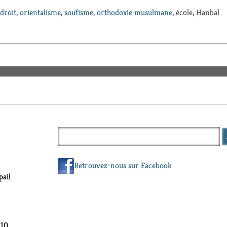
droit
,
orientalisme
,
soufisme
,
orthodoxie musulmane
, école, Hanbal
Retrouvez-nous sur Facebook
ail
 10