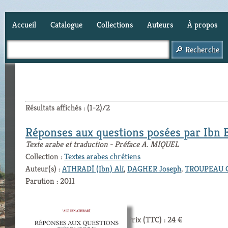
Accueil
Catalogue
Collections
Auteurs
À propos
Panier (
0
)
Résultats affichés : (1-2)/2
Réponses aux questions posées par Ibn 
Texte arabe et traduction - Préface A. MIQUEL
Collection :
Textes arabes chrétiens
Auteur(s) :
ATHRADĪ (Ibn) Alī
,
DAGHER Joseph
,
TROUPEAU G
Parution : 2011
Prix (TTC) : 24 €