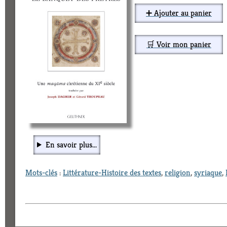
➕ Ajouter au panier
🛒 Voir mon panier
En savoir plus...
Mots-clés
:
Littérature-Histoire des textes
,
religion
,
syriaque
,