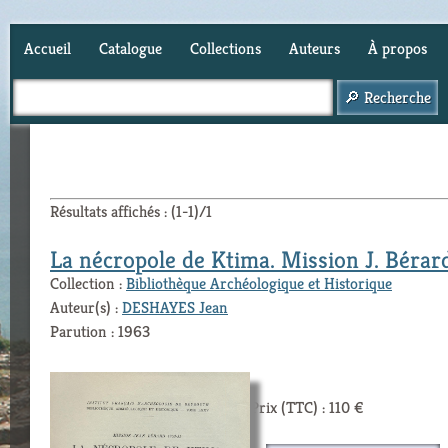
Accueil
Catalogue
Collections
Auteurs
À propos
Panier (
0
)
Résultats affichés : (1-1)/1
La nécropole de Ktima. Mission J. Bérar
Collection :
Bibliothèque Archéologique et Historique
Auteur(s) :
DESHAYES Jean
Parution : 1963
Prix (TTC) : 110 €