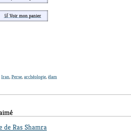
🛒 Voir mon panier
,
Iran
,
Perse
,
archéologie
,
élam
 aimé
e de Ras Shamra