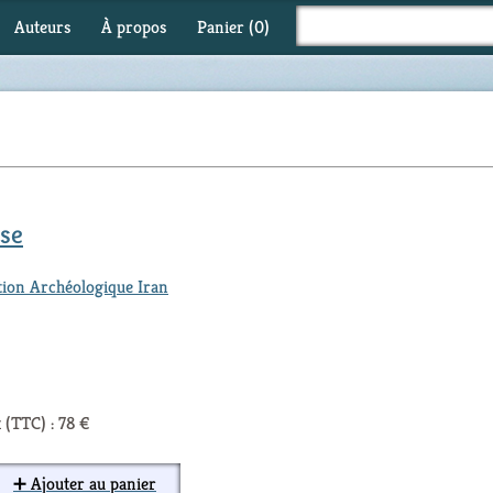
Auteurs
À propos
Panier (
0
)
use
tion Archéologique Iran
 (TTC) : 78 €
➕ Ajouter au panier