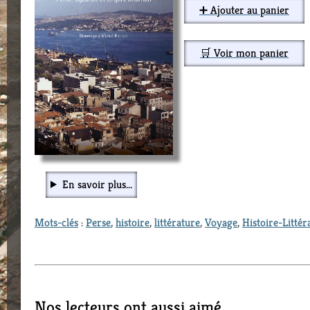
➕ Ajouter au panier
🛒 Voir mon panier
En savoir plus...
Mots-clés
:
Perse
,
histoire
,
littérature
,
Voyage
,
Histoire-Littér
Nos lecteurs ont aussi aimé