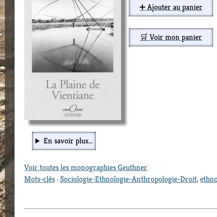
➕ Ajouter au panier
🛒 Voir mon panier
En savoir plus...
Voir toutes les monographies Geuthner
Mots-clés
:
Sociologie-Ethnologie-Anthropologie-Droit
,
ethno