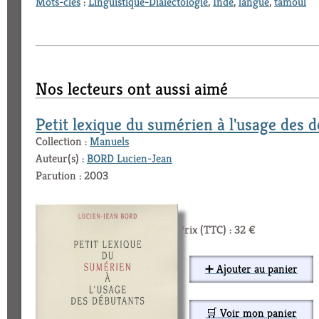
Mots-clés
:
Linguistique-Dialectologie
,
Inde
,
langue
,
tamoul
Nos lecteurs ont aussi aimé
Petit lexique du sumérien à l'usage des 
Collection :
Manuels
Auteur(s) :
BORD Lucien-Jean
Parution : 2003
Prix (TTC) : 32 €
➕ Ajouter au panier
🛒 Voir mon panier