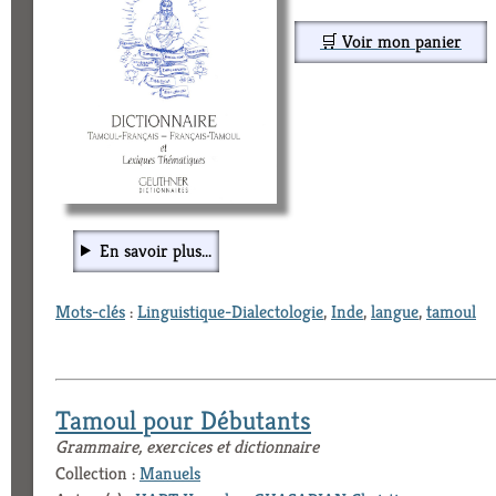
🛒 Voir mon panier
En savoir plus...
Mots-clés
:
Linguistique-Dialectologie
,
Inde
,
langue
,
tamoul
Tamoul pour Débutants
Grammaire, exercices et dictionnaire
Collection :
Manuels