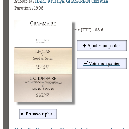
Auteur(s) :
HART Kausalya
,
GHASARIAN Christian
Parution : 1996
Prix (TTC) : 68 €
➕ Ajouter au panier
🛒 Voir mon panier
En savoir plus...