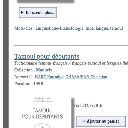
En savoir plus...
Mots-clés
:
Linguistique-Dialectologie
,
Inde
,
langue
,
tamoul
Tamoul pour débutants
Dictionnaire tamoul-français / français-tamoul et lexiques th
Collection :
Manuels
Auteur(s) :
HART Kausalya
,
GHASARIAN Christian
Parution : 1996
Prix (TTC) : 19 €
➕ Ajouter au panier